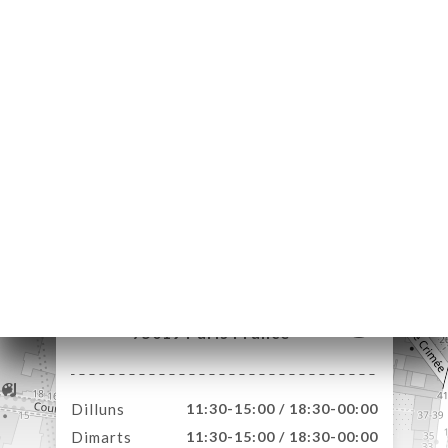
ICI
RVAR
A
NDA
ERIA
ENYES
RTA
ACTAR
1 Rue de l'Encheval
75019 Paris France
Dilluns
11:30-15:00 / 18:30-00:00
Dimarts
11:30-15:00 / 18:30-00:00