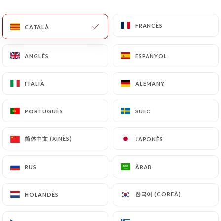
CA
MENÚ
FRANCÈS
FRANCÈS
CATALÀ
CATALÀ
ANGLÈS
ANGLÈS
ESPANYOL
ESPANYOL
ITALIÀ
ITALIÀ
ALEMANY
ALEMANY
/
INICI
CONTACTAR
Contactar
PORTUGUÈS
PORTUGUÈS
SUEC
SUEC
简体中文 (XINÈS)
简体中文 (XINÈS)
JAPONÈS
JAPONÈS
RUS
RUS
ÀRAB
ÀRAB
한국어 (COREÀ)
한국어 (COREÀ)
HOLANDÈS
HOLANDÈS
Pizza Del Parco