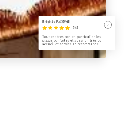
Brigitte P.の評価
5/5
Tout est très bon en particulier les
pizzas parfaites et aussi un très bon
accueil et service Je recommande
riété des produits que nous
un univers culinaire aux goûts