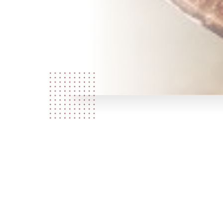
弊社につ
いて