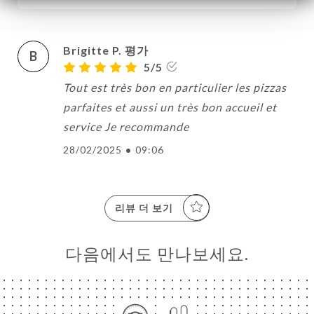
Brigitte P. 평가
B
5/5
Tout est très bon en particulier les pizzas
parfaites et aussi un très bon accueil et
service Je recommande
28/02/2025
•
09:06
약
리뷰 더 보기
기
문
다음에서도 만나보세요.
기
러