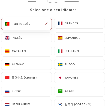
Selecione o seu idioma:
Selecione o seu idioma:
FRANCÊS
FRANCÊS
PORTUGUÊS
PORTUGUÊS
INGLÊS
INGLÊS
ESPANHOL
ESPANHOL
Fruits de Mer
CATALÃO
CATALÃO
ITALIANO
ITALIANO
ALEMÃO
ALEMÃO
SUECO
SUECO
简体中文 (CHINÊS)
简体中文 (CHINÊS)
JAPONÊS
JAPONÊS
RUSSO
RUSSO
ÁRABE
ÁRABE
한국어 (COREANO)
한국어 (COREANO)
NEERLANDÊS
NEERLANDÊS