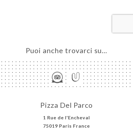
LE
NOTA
INA
ERIA
SIONE
NU
Puoi anche trovarci su…
ATTO
Pizza Del Parco
1 Rue de l'Encheval
75019 Paris France