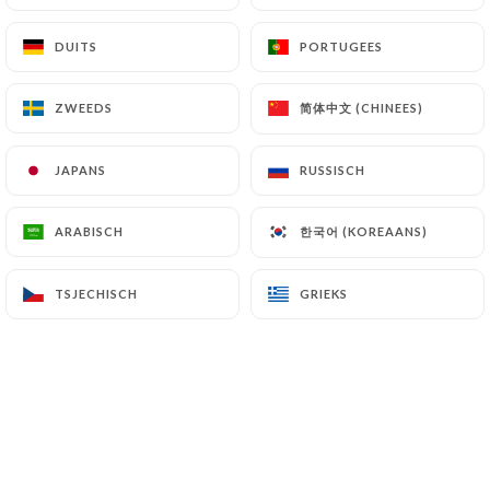
Crème fraîche, sauce curry, poulet, lardons et
emmental
DUITS
DUITS
PORTUGEES
PORTUGEES
10.50€
简体中文 (CHINEES)
简体中文 (CHINEES)
ZWEEDS
ZWEEDS
JAPANS
JAPANS
RUSSISCH
RUSSISCH
PIZZA
한국어 (KOREAANS)
한국어 (KOREAANS)
ARABISCH
ARABISCH
Pizza margerita
Sauce tomate, mozzarella et olives.
TSJECHISCH
TSJECHISCH
GRIEKS
GRIEKS
P
M
G
14.90€
17.90€
26.90€
Pizza chicken
Sauce tomate, mozzarella, poulet, poivrons et
sauce barbecue.